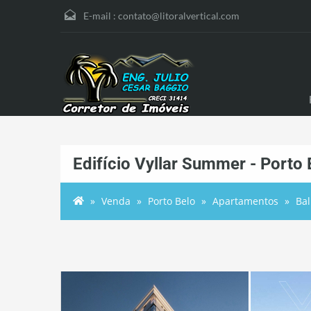
E-mail :
contato@litoralvertical.com
Edifício Vyllar Summer - Porto 
Venda
Porto Belo
Apartamentos
Bal