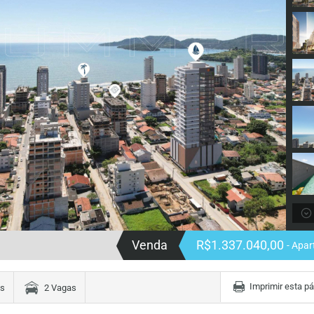
Venda
R$1.337.040,00
- Apa
Imprimir esta p
es
2 Vagas