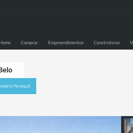
Home
Comprar
Empreendimentos
Construtoras
V
Belo
neário Perequê