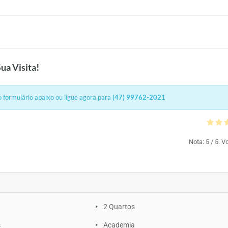
ua Visita!
 formulário abaixo ou ligue agora para
(47) 99762-2021
Nota:
5
/ 5. V
2 Quartos
s
Academia