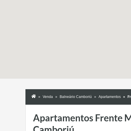
Venda
Balneário Camboriú
Apartamentos
F
Apartamentos Frente M
Camboriú