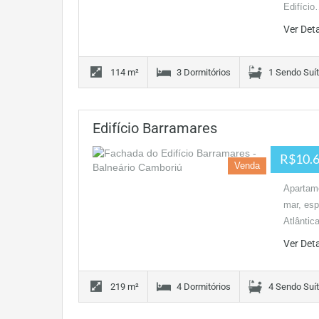
Edifíci
Ver Det
114 m²
3 Dormitórios
1 Sendo Suí
Edifício Barramares
R$10.6
Venda
Apartame
mar, esp
Atlânti
Ver Det
219 m²
4 Dormitórios
4 Sendo Suí