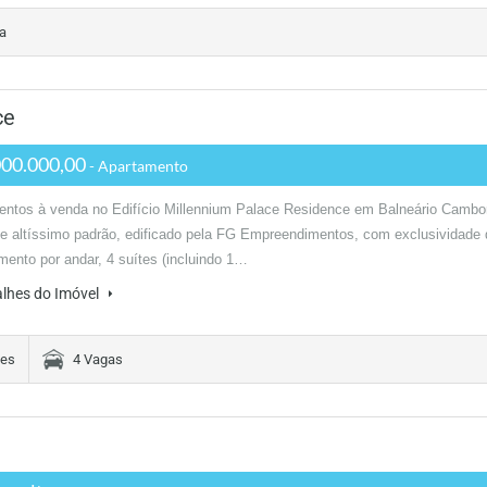
a
ce
00.000,00
- Apartamento
ntos à venda no Edifício Millennium Palace Residence em Balneário Cambor
e altíssimo padrão, edificado pela FG Empreendimentos, com exclusividade 
mento por andar, 4 suítes (incluindo 1…
alhes do Imóvel
tes
4 Vagas