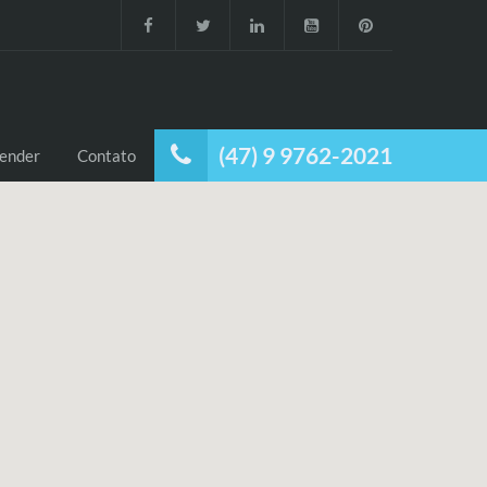
(47) 9 9762-2021
ender
Contato