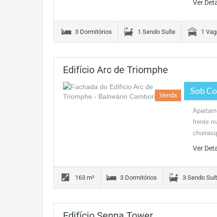
Ver Det
3 Dormitórios
1 Sendo Suíte
1 Vag
Edifício Arc de Triomphe
Sob Co
Venda
Apartame
frente m
churras
Ver Det
163 m²
3 Dormitórios
3 Sendo Suí
Edifício Senna Tower