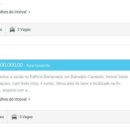
o…
alhes do Imóvel
te
2 Vagas
00.000,00
- Apartamento
ntos à venda no Edifício Barramares em Balneário Camboriú. Imóvel frente
açoso, com linda vista, 4 suítes, ótima área de lazer e localizado na Av.
ca, esquina com a…
alhes do Imóvel
tes
3 Vagas