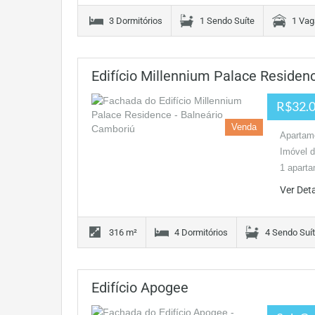
3 Dormitórios
1 Sendo Suíte
1 Vag
Edifício Millennium Palace Residen
R$32.0
Venda
Apartame
Imóvel d
1 aparta
Ver Det
316 m²
4 Dormitórios
4 Sendo Suí
Edifício Apogee