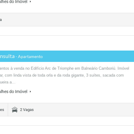
alhes do Imóvel
a
nsulta
- Apartamento
ntos à venda no Edifício Arc de Triomphe em Balneário Camboriú. Imóvel
ar, com linda vista de toda orla e da roda gigante, 3 suítes, sacada com
queira a…
alhes do Imóvel
tes
2 Vagas