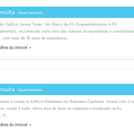
nsulta
- Apartamento
dor Edifício Senna Tower: Um Marco da FG Empreendimentos A FG
dimentos, reconhecida como uma das maiores incorporadoras e construtora
l, com mais de 40 anos de experiência…
alhes do Imóvel
nsulta
- Apartamento
ntos à venda no Edifício Aldebaran em Balneário Camboriú. Imóvel com 2 o
ios, sendo 1 suíte, ótima área de lazer na cobertura e localizado na Av.
ca. O…
alhes do Imóvel