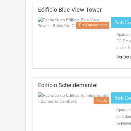
Edifício Blue View Tower
Sob Co
Pré-Lançamento
Apartam
FG Empre
andar, 5
Ver Det
Edifício Scheidemantel
Sob Co
Venda
Apartam
ou 3 dor
Scheide