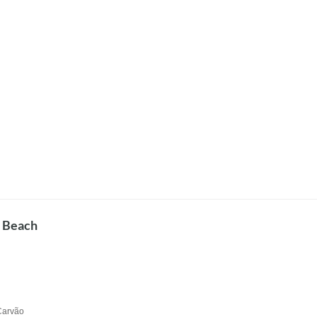
a Beach
Carvão