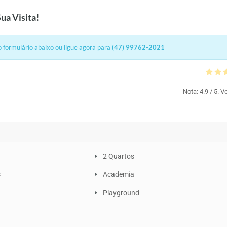
ua Visita!
 formulário abaixo ou ligue agora para
(47) 99762-2021
Nota:
4.9
/ 5. V
2 Quartos
s
Academia
Playground