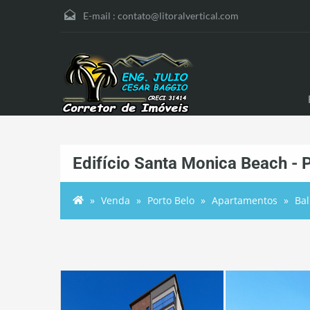
E-mail :
contato@litoralvertical.com
Edifício Santa Monica Beach - 
Venda
Porto Belo
Apartamentos
Bal