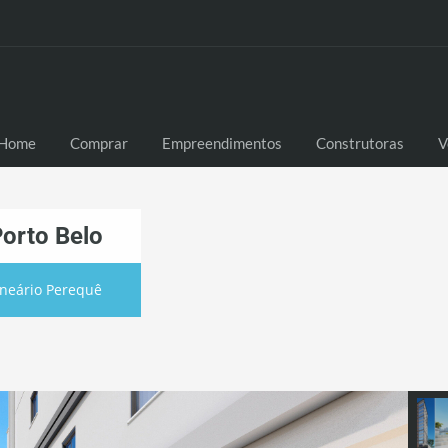
Home
Comprar
Empreendimentos
Construtoras
V
Porto Belo
neário Perequê