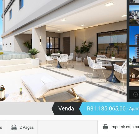
Venda
R$1.185.065,00
- Apa
Imprimir esta p
es
2 Vagas