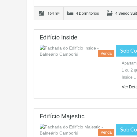
164 m²
4 Dormitórios
4 Sendo Suí
Edifício Inside
Sob Co
Venda
Apartame
1 ou 2 q
Inside…
Ver Det
Edifício Majestic
Sob Co
Venda