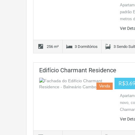
Apartame
padrão E
metros 
Ver Det
256 m²
3 Dormitórios
3 Sendo Suí
Edifício Charmant Residence
R$3.69
Venda
Apartam
novo, co
Charman
Ver Det