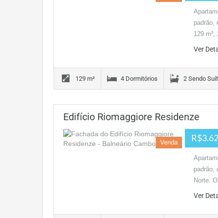
Apartame
padrão, 
129 m²,
Ver Det
129 m²
4 Dormitórios
2 Sendo Suí
Edifício Riomaggiore Residenze
R$3.62
Venda
Apartame
padrão, 
Norte. O
Ver Det