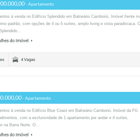
00.000,00
- Apartamento
ntos à venda no Edifício Splendido em Balneário Camboriú. Imóvel frente m
simo padrão, com opções de 4 ou 5 suítes, amplo living e vista paradisíaca. 
 Splendido…
alhes do Imóvel
tes
4 Vagas
0.000,00
- Apartamento
ntos à venda no Edifício Blue Coast em Balneário Camboriú. Imóvel da FG
imentos, com a exclusividade de 1 apartamento por andar e 4 suítes,
do na Barra Norte. O…
alhes do Imóvel