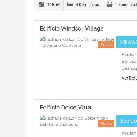
146 m²
4 Dormitórios
4 Sendo Suí
Edifício Windsor Village
R$3.90
Venda
Apartame
alto pad
churrasq
Ver Det
Edifício Dolce Vitta
Sob Co
Venda
Apartame