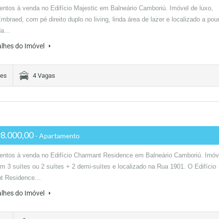
ntos à venda no Edifício Majestic em Balneário Camboriú. Imóvel de luxo,
mbraed, com pé direito duplo no living, linda área de lazer e localizado a po
da…
alhes do Imóvel
tes
4 Vagas
8.000,00
- Apartamento
entos à venda no Edifício Charmant Residence em Balneário Camboriú. Imóv
m 3 suítes ou 2 suítes + 2 demi-suítes e localizado na Rua 1901. O Edifício
t Residence…
alhes do Imóvel