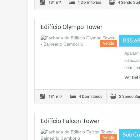
131 m²
4 Dormitórios
4 Sendo Suí
Edifício Olympo Tower
R$5.66
Venda
Apartam
edificad
dormitór
Ver Det
131 mt²
4 Dormitórios
2 Sendo Suí
Edifício Falcon Tower
Sob Co
Venda