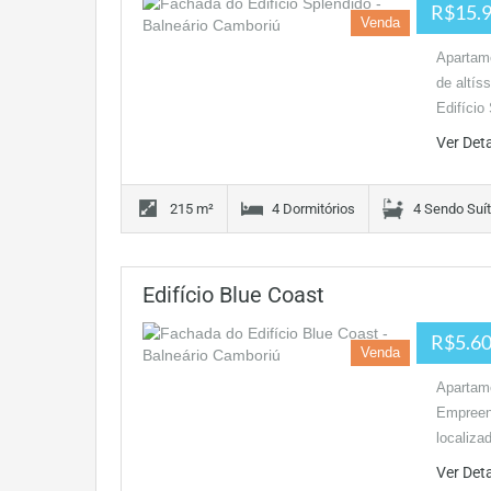
R$15.9
Venda
Apartame
de altís
Edifício
Ver Det
215 m²
4 Dormitórios
4 Sendo Suí
Edifício Blue Coast
R$5.60
Venda
Apartame
Empreend
localiza
Ver Det