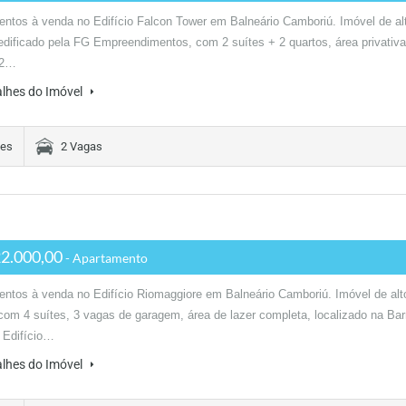
ntos à venda no Edifício Falcon Tower em Balneário Camboriú. Imóvel de al
edificado pela FG Empreendimentos, com 2 suítes + 2 quartos, área privativa
 2…
alhes do Imóvel
tes
2 Vagas
2.000,00
- Apartamento
ntos à venda no Edifício Riomaggiore em Balneário Camboriú. Imóvel de alt
com 4 suítes, 3 vagas de garagem, área de lazer completa, localizado na Bar
 Edifício…
alhes do Imóvel