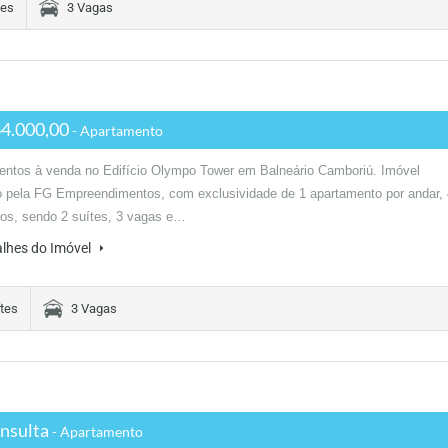
tes
3 Vagas
4.000,00
- Apartamento
entos à venda no Edifício Olympo Tower em Balneário Camboriú. Imóvel
o pela FG Empreendimentos, com exclusividade de 1 apartamento por andar, 
ios, sendo 2 suítes, 3 vagas e…
alhes do Imóvel
tes
3 Vagas
nsulta
- Apartamento